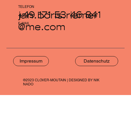
TELEFON
+49 171 53 46 841
jan.boris.riemer
@me.com
E-MAIL
Impressum
Datenschutz
®2023 CLOVER-MOUTAIN | DESIGNED BY NIK
NADO