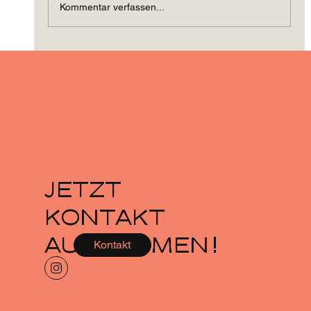
Kommentar verfassen...
JETZT
KONTAKT
AUFNEHMEN!
Kontakt